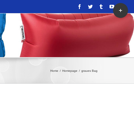
Toggle
Facebook
Twitter
Tumblr
YouTube
Inst
Sliding
Bar
Area
Home
/
Homepage
/
graues Bag