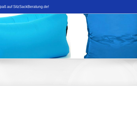
Spaß auf SitzSackBeratung.de!