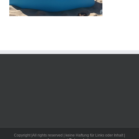
Copyright |All rights reserved | keine Haftung für Links oder Inhalt |