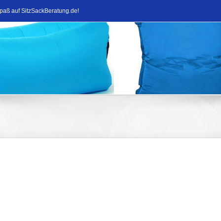
Spaß auf SitzSackBeratung.de!