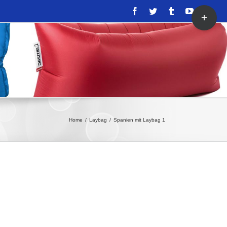
Toggle
Facebook
Twitter
Tumblr
YouTube
Inst
Sliding
Bar
Area
Home
/
Laybag
/
Spanien mit Laybag 1