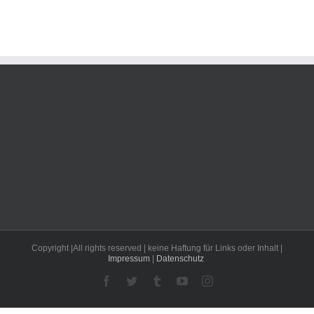
Copyright |All rights reserved | keine Haftung für Links oder Inhalt |
Impressum
|
Datenschutz
Facebook
Twitter
Tumblr
YouTube
Instagram