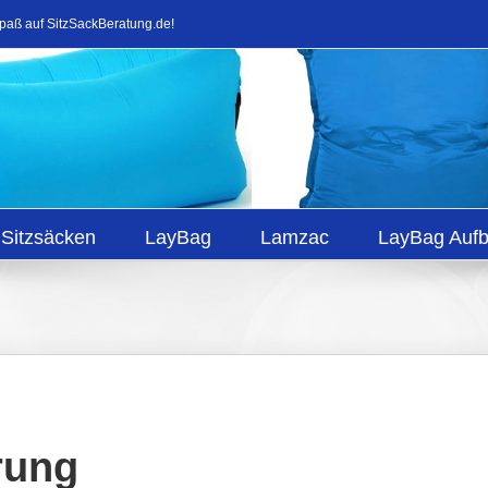
Spaß auf SitzSackBeratung.de!
 Sitzsäcken
LayBag
Lamzac
LayBag Auf
rung