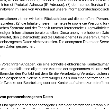
eine Internet-Protokoll-Adresse (IP-Adresse), (7) der Internet-Service
enabwehr im Falle von Angriffen auf unsere informationstechnologis
ormationen ziehen wir keine Rückschlüsse auf die betroffene Person.
szuliefern, (2) die Inhalte unserer Internetseite sowie die Werbung für
ischen Systeme und der Technik unserer Internetseite zu gewährleist
wendigen Informationen bereitzustellen. Diese anonym erhobenen Dat
sgewertet, den Datenschutz und die Datensicherheit in unserem Unter
nenbezogenen Daten sicherzustellen. Die anonymen Daten der Server-
en Daten gespeichert.
e
hen Vorschriften Angaben, die eine schnelle elektronische Kontakta
 was ebenfalls eine allgemeine Adresse der sogenannten elektronisc
tformular den Kontakt mit dem für die Verarbeitung Verantwortlichen
 gespeichert. Solche auf freiwilliger Basis von einer betroffenen Pe
r Zwecke der Bearbeitung oder der Kontaktaufnahme zur betroffenen
 von personenbezogenen Daten
tet und speichert personenbezogene Daten der betroffenen Person nur