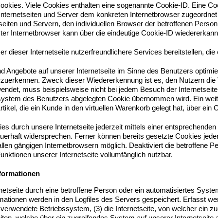
ookies. Viele Cookies enthalten eine sogenannte Cookie-ID. Eine Co
 Internetseiten und Server dem konkreten Internetbrowser zugeordne
seiten und Servern, den individuellen Browser der betroffenen Perso
er Internetbrowser kann über die eindeutige Cookie-ID wiedererkannt 
dieser Internetseite nutzerfreundlichere Services bereitstellen, die
nd Angebote auf unserer Internetseite im Sinne des Benutzers optimie
erzuerkennen. Zweck dieser Wiedererkennung ist es, den Nutzern die 
wendet, muss beispielsweise nicht bei jedem Besuch der Internetseit
system des Benutzers abgelegten Cookie übernommen wird. Ein weite
ikel, die ein Kunde in den virtuellen Warenkorb gelegt hat, über ein 
s durch unsere Internetseite jederzeit mittels einer entsprechenden
erhaft widersprechen. Ferner können bereits gesetzte Cookies jeder
llen gängigen Internetbrowsern möglich. Deaktiviert die betroffene 
unktionen unserer Internetseite vollumfänglich nutzbar.
formationen
ternetseite durch eine betroffene Person oder ein automatisiertes Sys
rmationen werden in den Logfiles des Servers gespeichert. Erfasst 
erwendete Betriebssystem, (3) die Internetseite, von welcher ein zu
iten, welche über ein zugreifendes System auf unserer Internetseite