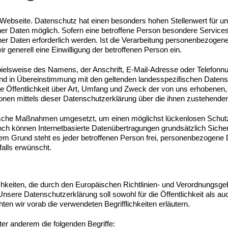
 Webseite. Datenschutz hat einen besonders hohen Stellenwert für uns
er Daten möglich. Sofern eine betroffene Person besondere Servic
r Daten erforderlich werden. Ist die Verarbeitung personenbezogener 
r generell eine Einwilligung der betroffenen Person ein.
elsweise des Namens, der Anschrift, E-Mail-Adresse oder Telefonnum
nd in Übereinstimmung mit den geltenden landesspezifischen Datens
 Öffentlichkeit über Art, Umfang und Zweck der von uns erhobenen
onen mittels dieser Datenschutzerklärung über die ihnen zustehenden
ische Maßnahmen umgesetzt, um einen möglichst lückenlosen Schutz d
h können Internetbasierte Datenübertragungen grundsätzlich Sicher
em Grund steht es jeder betroffenen Person frei, personenbezogene 
falls erwünscht.
ichkeiten, die durch den Europäischen Richtlinien- und Verordnungsg
re Datenschutzerklärung soll sowohl für die Öffentlichkeit als auc
ten wir vorab die verwendeten Begrifflichkeiten erläutern.
er anderem die folgenden Begriffe: