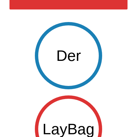
Der
LayBag