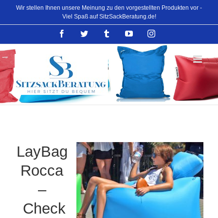
Skip
Wir stellen Ihnen unsere Meinung zu den vorgestellten Produkten vor -
to
Viel Spaß auf SitzSackBeratung.de!
content
Facebook
Twitter
Tumblr
YouTube
Instagram
LayBag
Rocca
–
Check