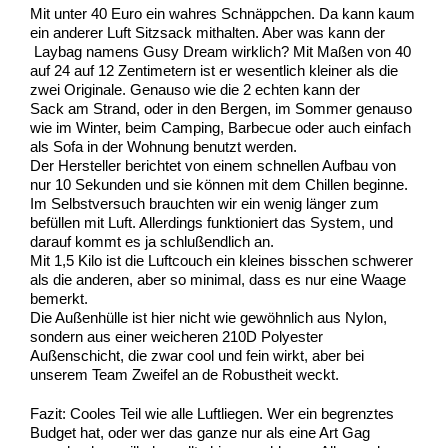
Mit unter 40 Euro ein wahres Schnäppchen. Da kann kaum
ein anderer Luft Sitzsack mithalten. Aber was kann der
Laybag namens Gusy Dream wirklich? Mit Maßen von 40
auf 24 auf 12 Zentimetern ist er wesentlich kleiner als die
zwei Originale. Genauso wie die 2 echten kann der
Sack am Strand, oder in den Bergen, im Sommer genauso
wie im Winter, beim Camping, Barbecue oder auch einfach
als Sofa in der Wohnung benutzt werden.
Der Hersteller berichtet von einem schnellen Aufbau von
nur 10 Sekunden und sie können mit dem Chillen beginne.
Im Selbstversuch brauchten wir ein wenig länger zum
befüllen mit Luft. Allerdings funktioniert das System, und
darauf kommt es ja schlußendlich an.
Mit 1,5 Kilo ist die Luftcouch ein kleines bisschen schwerer
als die anderen, aber so minimal, dass es nur eine Waage
bemerkt.
Die Außenhülle ist hier nicht wie gewöhnlich aus Nylon,
sondern aus einer weicheren 210D Polyester
Außenschicht, die zwar cool und fein wirkt, aber bei
unserem Team Zweifel an de Robustheit weckt.
Fazit: Cooles Teil wie alle Luftliegen. Wer ein begrenztes
Budget hat, oder wer das ganze nur als eine Art Gag