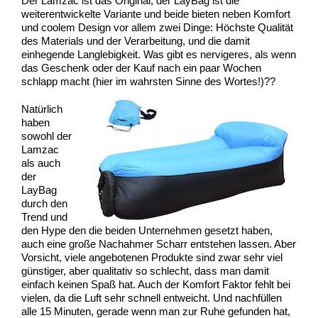
Der Lamzac ist das Original, der LayBag ist die
weiterentwickelte Variante und beide bieten neben Komfort
und coolem Design vor allem zwei Dinge: Höchste Qualität
des Materials und der Verarbeitung, und die damit
einhegende Langlebigkeit. Was gibt es nervigeres, als wenn
das Geschenk oder der Kauf nach ein paar Wochen
schlapp macht (hier im wahrsten Sinne des Wortes!)??
Natürlich
haben
sowohl der
Lamzac
als auch
der
LayBag
durch den
Trend und
den Hype den die beiden Unternehmen gesetzt haben,
auch eine große Nachahmer Scharr entstehen lassen. Aber
Vorsicht, viele angebotenen Produkte sind zwar sehr viel
günstiger, aber qualitativ so schlecht, dass man damit
einfach keinen Spaß hat. Auch der Komfort Faktor fehlt bei
vielen, da die Luft sehr schnell entweicht. Und nachfüllen
alle 15 Minuten, gerade wenn man zur Ruhe gefunden hat,